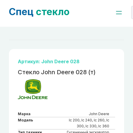
Спец
стекло
Артикул: John Deere 028
Стекло John Deere 028 (т)
Марка
John Deere
Модель
lc 200, lc 240, lc 260, lc
300, lc 330, lc 360
Тип техники
Гусеничный экскаватор