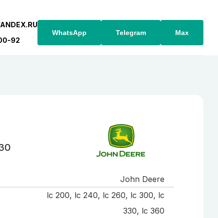
YANDEX.RU
WhatsApp
Telegram
Max
-00-92
30
John Deere
lc 200, lc 240, lc 260, lc 300, lc
330, lc 360