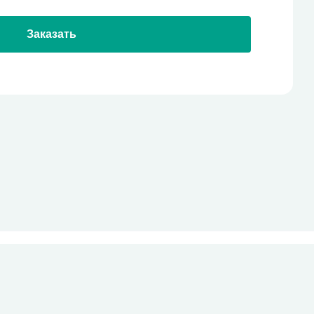
Заказать
стекло
Все права защищены
pro-site.org
powered by