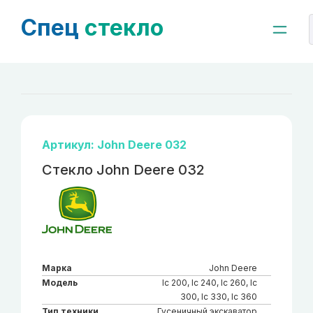
Спец
стекло
Артикул: John Deere 032
Стекло John Deere 032
Марка
John Deere
Модель
lc 200, lc 240, lc 260, lc
300, lc 330, lc 360
Тип техники
Гусеничный экскаватор