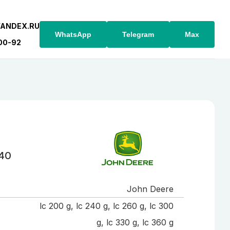
YANDEX.RU
WhatsApp
Telegram
Max
-00-92
40
John Deere
lc 200 g, lc 240 g, lc 260 g, lc 300
g, lc 330 g, lc 360 g