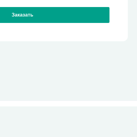
Заказать
стекло
Все права защищены
pro-site.org
powered by