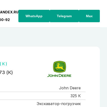
YANDEX.RU
WhatsApp
Telegram
Max
-00-92
 К )
73 (К)
John Deere
325 К
Экскаватор-погрузчик