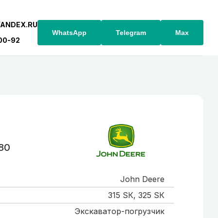
YANDEX.RU
WhatsApp
Telegram
Max
-00-92
80
John Deere
315 SК, 325 SК
Экскаватор-погрузчик