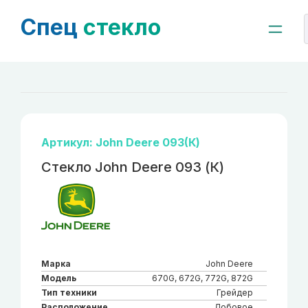
Спец
стекло
Артикул: John Deere 093(К)
Стекло John Deere 093 (К)
Марка
John Deere
Модель
670G, 672G, 772G, 872G
Тип техники
Грейдер
Расположение
Лобовое