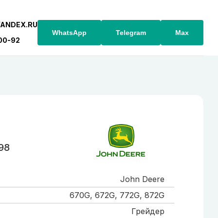
YANDEX.RU
WhatsApp
Telegram
Max
-00-92
98
John Deere
670G, 672G, 772G, 872G
Грейдер