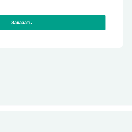
Заказать
стекло
Все права защищены
pro-site.org
powered by