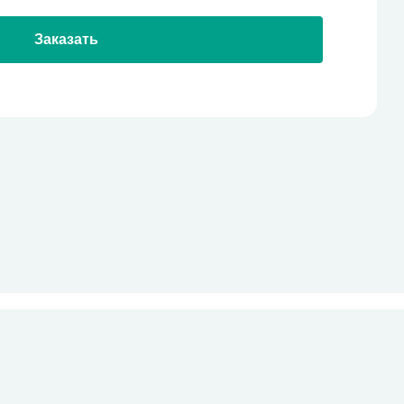
Заказать
стекло
Все права защищены
pro-site.org
powered by