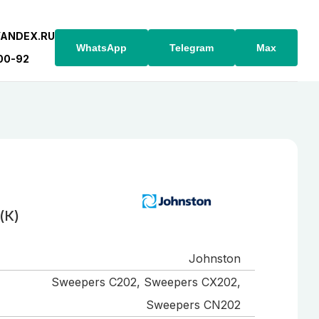
YANDEX.RU
WhatsApp
Telegram
Max
-00-92
)
(К)
Johnston
Sweepers C202, Sweepers CX202,
Sweepers CN202