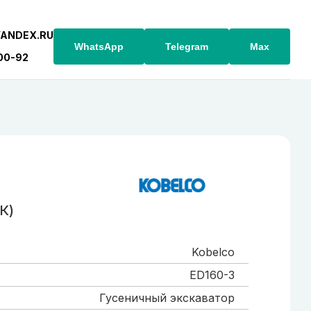
YANDEX.RU
WhatsApp
Telegram
Max
-00-92
К)
Kobelco
ED160-3
Гусеничный экскаватор