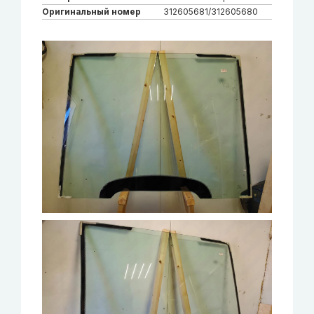
Оригинальный номер
312605681/312605680