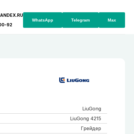
YANDEX.RU
WhatsApp
Telegram
Max
-00-92
LiuGong
LiuGong 4215
Грейдер