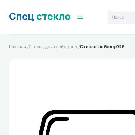
Спец
стекло
Главная /
Cтекла для грейдеров /
Стекло LiuGong 029