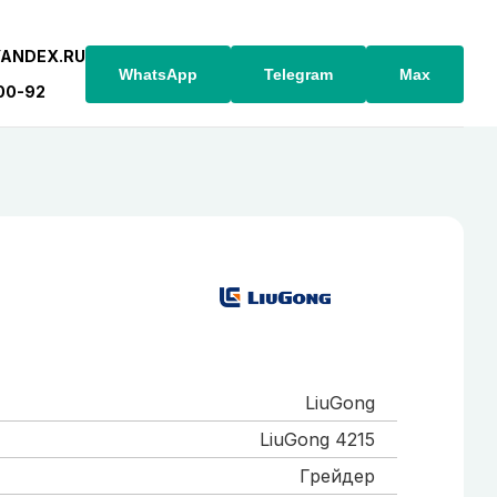
YANDEX.RU
WhatsApp
Telegram
Max
-00-92
LiuGong
LiuGong 4215
Грейдер