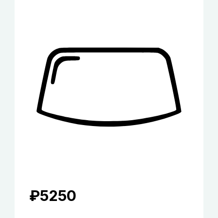
₽
5250