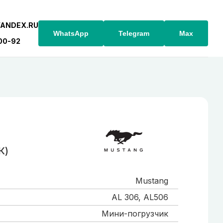
YANDEX.RU
WhatsApp
Telegram
Max
-00-92
К)
Mustang
AL 306, AL506
Мини-погрузчик