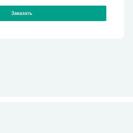
Заказать
стекло
Все права защищены
pro-site.org
powered by