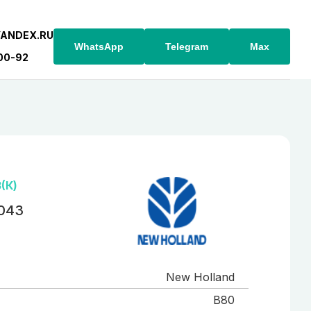
YANDEX.RU
WhatsApp
Telegram
Max
-00-92
(К)
 043
New Holland
B80