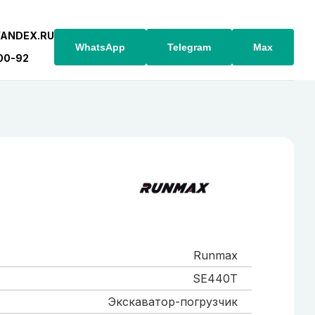
YANDEX.RU
WhatsApp
Telegram
Max
-00-92
Runmax
SE440T
Экскаватор-погрузчик