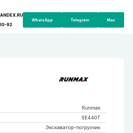
YANDEX.RU
WhatsApp
Telegram
Max
-00-92
Runmax
SE440T
Экскаватор-погрузчик