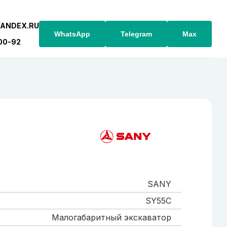
YANDEX.RU
WhatsApp
Telegram
Max
-00-92
SANY
SY55C
Малогабаритный экскаватор