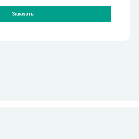
Заказать
стекло
Все права защищены
pro-site.org
powered by