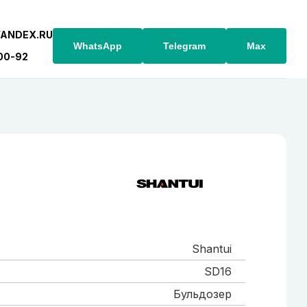
YANDEX.RU
WhatsApp
Telegram
Max
-00-92
Shantui
SD16
Бульдозер