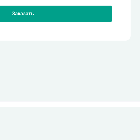
Заказать
стекло
Все права защищены
pro-site.org
powered by