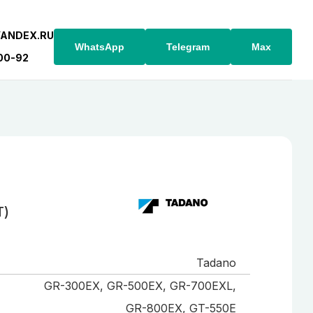
YANDEX.RU
WhatsApp
Telegram
Max
-00-92
Т)
Tadano
GR-300EX, GR-500EX, GR-700EXL,
GR-800EX, GT-550E