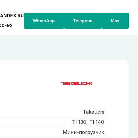
YANDEX.RU
WhatsApp
Telegram
Max
-00-92
Takeuchi
Tl 130, Tl 140
Мини-погрузчик