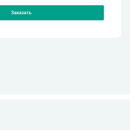
Заказать
стекло
Все права защищены
pro-site.org
powered by