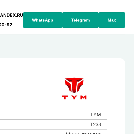
YANDEX.RU
WhatsApp
Telegram
Max
-00-92
TYM
T233