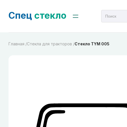
Спец
стекло
Главная /
Стекла для тракторов /
Стекло TYM 005