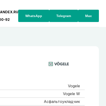
YANDEX.RU
WhatsApp
Telegram
Max
-00-92
Vogele
Vogele W
Асфальтоукладчик