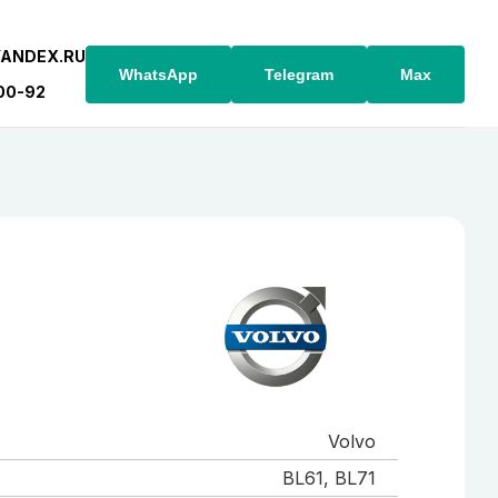
YANDEX.RU
WhatsApp
Telegram
Max
-00-92
Volvo
BL61, BL71