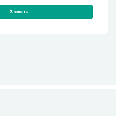
Заказать
стекло
Все права защищены
pro-site.org
powered by