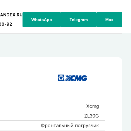
YANDEX.RU
WhatsApp
Telegram
Max
-00-92
Xcmg
ZL30G
Фронтальный погрузчик