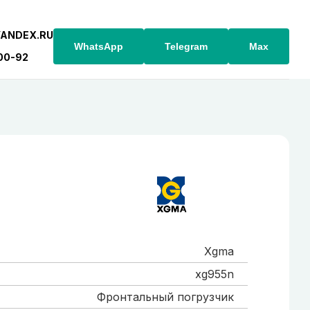
YANDEX.RU
WhatsApp
Telegram
Max
-00-92
Xgma
xg955n
Фронтальный погрузчик