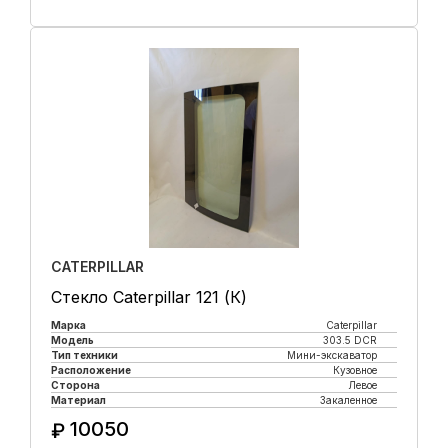
Купить в 1 клик
CATERPILLAR
Стекло Caterpillar 121 (К)
Марка
Caterpillar
Модель
303.5 DCR
Тип техники
Мини-экскаватор
Расположение
Кузовное
Сторона
Левое
Материал
Закаленное
10050
₽