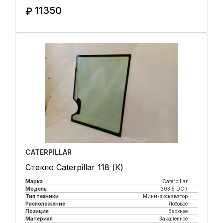
11350
₽
Купить в 1 клик
CATERPILLAR
Стекло Caterpillar 118 (К)
Марка
Caterpillar
Модель
303.5 DCR
Тип техники
Мини-экскаватор
Расположение
Лобовое
Позиция
Верхнее
Материал
Закаленное