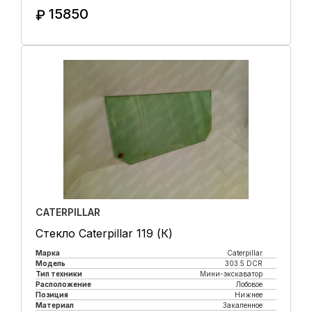
15850
₽
Купить в 1 клик
CATERPILLAR
Стекло Caterpillar 119 (К)
Марка
Caterpillar
Модель
303.5 DCR
Тип техники
Мини-экскаватор
Расположение
Лобовое
Позиция
Нижнее
Материал
Закаленное