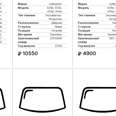
ar
Марка
Caterpillar
Марка
Cater
e,
Модель
428e, 432e,
Модель
428e, 
4e
434e, 444e
434e,
р-
Тип техники
Экскаватор-
Тип техники
Экскав
ик
погрузчик
погр
ое
Расположение
Дверное
Расположение
Ло
ее
Сторона
Левое
Сторона
кс
Позиция
Нижнее
Позиция
Ни
8,
Материал
Триплекс
Материал
Закал
07
Оригинальный
2059588
Оригинальный
380-
6
номер
номер
Год выпуска
2006
Год выпуска
10550
4900
₽
₽
Купить в 1 клик
Купить в 1 кли