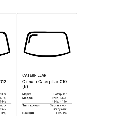
CATERPILLAR
 012
Стекло Caterpillar 010
(K)
pillar
Марка
Caterpillar
432e,
Модель
428e, 432e,
 444e
434e, 444e
атор-
Тип техники
Экскаватор-
узчик
погрузчик
нное,
Позиция
Нижнее