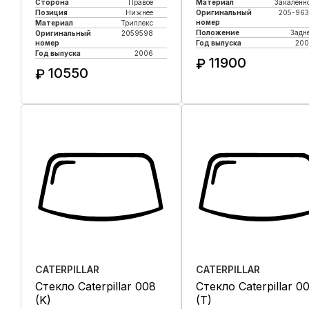
Сторона
Правое
Материал
Закаленн
Позиция
Нижнее
Оригинальный
205-96
номер
Материал
Триплекс
Положение
Задн
Оригинальный
2059598
номер
Год выпуска
200
Год выпуска
2006
11900
₽
10550
₽
Купить в 1 клик
Купить в 1 клик
CATERPILLAR
CATERPILLAR
Стекло Caterpillar 008
Стекло Caterpillar 00
(K)
(T)