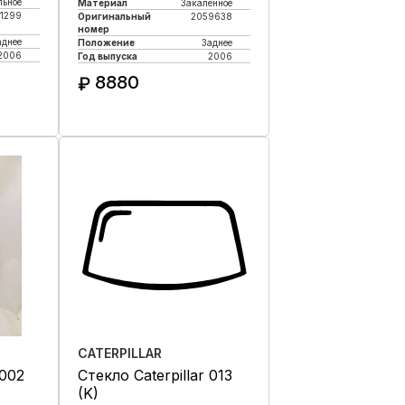
льное
Материал
Закаленное
1299
Оригинальный
2059638
номер
аднее
Положение
Заднее
2006
Год выпуска
2006
8880
₽
к
Купить в 1 клик
CATERPILLAR
 002
Стекло Caterpillar 013
(K)