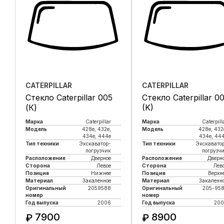
CATERPILLAR
CATERPILLAR
Стекло Caterpillar 005
Стекло Caterpillar 0
(К)
(K)
Марка
Caterpillar
Марка
Caterpill
Модель
428e, 432e,
Модель
428e, 432
434e, 444e
434e, 44
Тип техники
Экскаватор-
Тип техники
Экскавато
погрузчик
погрузч
Расположение
Дверное
Расположение
Дверн
Сторона
Левое
Сторона
Лев
Позиция
Нижнее
Позиция
Верхн
Материал
Закаленное
Материал
Закаленн
Оригинальный
2059588
Оригинальный
205-95
номер
номер
Год выпуска
2006
Год выпуска
200
7900
8900
₽
₽