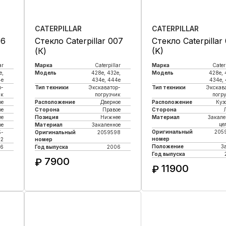
CATERPILLAR
CATERPILLAR
06
Стекло Caterpillar 007
Стекло Caterpillar
(К)
(K)
ar
Марка
Caterpillar
Марка
Cater
e,
Модель
428e, 432e,
Модель
428e, 
4e
434e, 444e
434e,
р-
Тип техники
Экскаватор-
Тип техники
Экскав
ик
погрузчик
погр
ое
Расположение
Дверное
Расположение
Куз
ое
Сторона
Правое
Сторона
ее
Позиция
Нижнее
Материал
Закале
це
ое
Материал
Закаленное
Оригинальный
205
5-
Оригинальный
2059598
номер
12
номер
Положение
З
6
Год выпуска
2006
Год выпуска
7900
₽
11900
₽
Купить в 1 клик
Купить в 1 кли