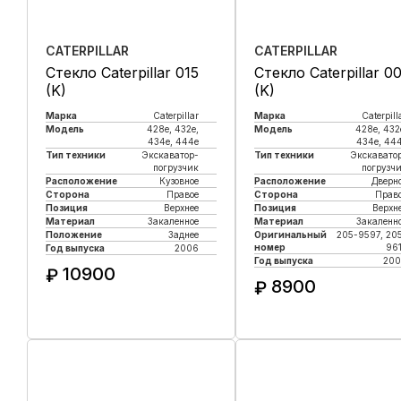
CATERPILLAR
CATERPILLAR
Стекло Caterpillar 015
Стекло Caterpillar 0
(K)
(K)
Марка
Caterpillar
Марка
Caterpill
Модель
428e, 432e,
Модель
428e, 432
434e, 444e
434e, 44
Тип техники
Экскаватор-
Тип техники
Экскавато
погрузчик
погрузч
Расположение
Кузовное
Расположение
Дверн
Сторона
Правое
Сторона
Прав
Позиция
Верхнее
Позиция
Верхн
Материал
Закаленное
Материал
Закаленн
Положение
Заднее
Оригинальный
205-9597, 20
номер
96
Год выпуска
2006
Год выпуска
200
10900
₽
8900
₽
Купить в 1 клик
Купить в 1 клик