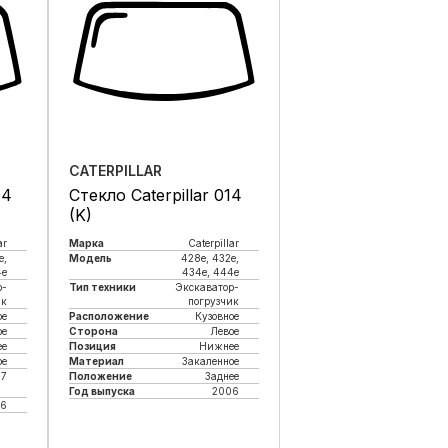
CATERPILLAR
04
Стекло Caterpillar 014
(K)
ar
Марка
Caterpillar
e,
Модель
428e, 432e,
4e
434e, 444e
р-
Тип техники
Экскаватор-
ик
погрузчик
ое
Расположение
Кузовное
ое
Сторона
Левое
ее
Позиция
Нижнее
ое
Материал
Закаленное
87
Положение
Заднее
Год выпуска
2006
6
Купить в 1 клик