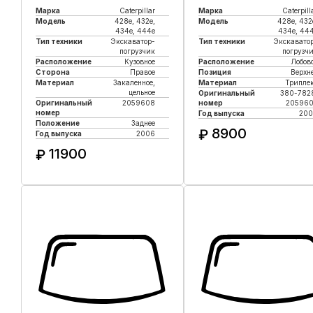
Марка
Caterpillar
Марка
Caterpill
Модель
428e, 432e,
Модель
428e, 432
434e, 444e
434e, 44
Тип техники
Экскаватор-
Тип техники
Экскавато
погрузчик
погрузч
Расположение
Кузовное
Расположение
Лобов
Сторона
Правое
Позиция
Верхн
Материал
Закаленное,
Материал
Трипле
цельное
Оригинальный
380-782
Оригинальный
2059608
номер
20596
номер
Год выпуска
200
Положение
Заднее
8900
₽
Год выпуска
2006
11900
₽
Купить в 1 клик
Купить в 1 клик