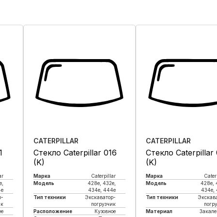
CATERPILLAR
CATERPILLAR
1
Стекло Caterpillar 016
Стекло Caterpillar
(K)
(K)
ar
Марка
Caterpillar
Марка
Cater
e,
Модель
428e, 432e,
Модель
428e, 
4e
434e, 444e
434e,
р-
Тип техники
Экскаватор-
Тип техники
Экскав
ик
погрузчик
погр
ее
Расположение
Кузовное
Материал
Закале