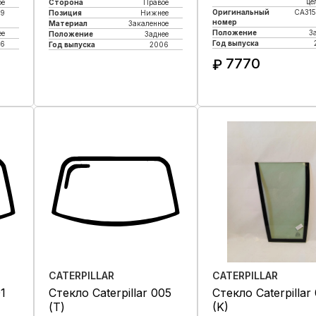
це
ое
Сторона
Правое
Оригинальный
CA315
39
Позиция
Нижнее
номер
Материал
Закаленное
Положение
З
ее
Положение
Заднее
Год выпуска
6
Год выпуска
2006
7770
₽
Купить в 1 клик
Купить в 1 кли
CATERPILLAR
CATERPILLAR
1
Стекло Caterpillar 005
Стекло Caterpillar
(Т)
(K)