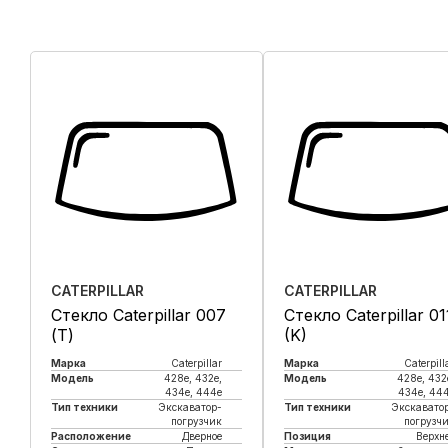
CATERPILLAR
CATERPILLAR
Стекло Caterpillar 007
Стекло Caterpillar 01
(Т)
(K)
Марка
Caterpillar
Марка
Caterpill
Модель
428e, 432e,
Модель
428e, 432
434e, 444e
434e, 44
Тип техники
Экскаватор-
Тип техники
Экскавато
погрузчик
погрузч
Расположение
Дверное
Позиция
Верхн