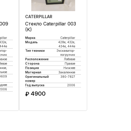
CATERPILLAR
 009
Стекло Caterpillar 003
(K)
pillar
Марка
Caterpillar
432e,
Модель
428e, 432e,
 444e
434e, 444e
атор-
Тип техники
Экскаватор-
узчик
погрузчик
овное
Расположение
Лобовое
Левое
Сторона
Правое
нное,
Позиция
Нижнее
льное
Материал
Закаленное
9609
Оригинальный
380-7827
номер
аднее
Год выпуска
2006
2006
4900
₽
Купить в 1 клик
к