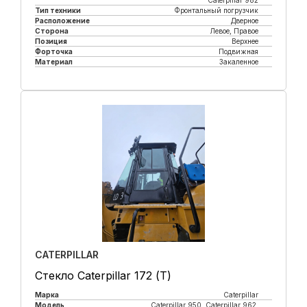
Caterpillar 982
Тип техники
Фронтальный погрузчик
Расположение
Дверное
Сторона
Левое, Правое
Позиция
Верхнее
Форточка
Подвижная
Материал
Закаленное
Купить в 1 клик
CATERPILLAR
Стекло Caterpillar 172 (Т)
Марка
Caterpillar
Модель
Caterpillar 950, Caterpillar 962,