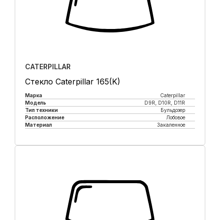
CATERPILLAR
Стекло Caterpillar 165(K)
Марка
Caterpillar
Модель
D9R, D10R, D11R
Тип техники
Бульдозер
Расположение
Лобовое
Материал
Закаленное
Купить в 1 клик