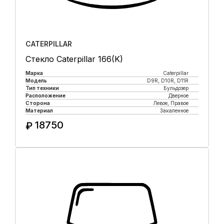
CATERPILLAR
Стекло Caterpillar 166(K)
Марка
Caterpillar
Модель
D9R, D10R, D11R
Тип техники
Бульдозер
Расположение
Дверное
Сторона
Левое, Правое
Материал
Закаленное
18750
₽
Купить в 1 клик