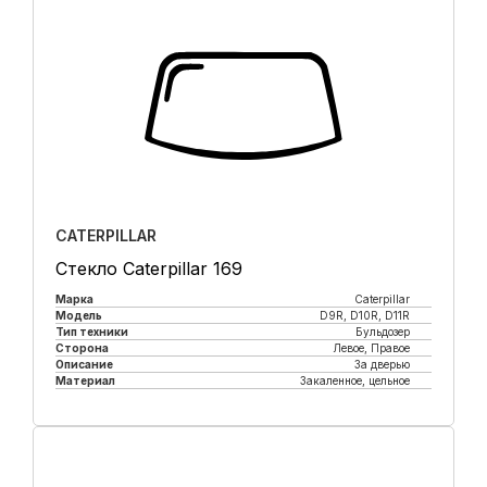
CATERPILLAR
Стекло Caterpillar 169
Марка
Caterpillar
Модель
D9R, D10R, D11R
Тип техники
Бульдозер
Сторона
Левое, Правое
Описание
За дверью
Материал
Закаленное, цельное
Купить в 1 клик