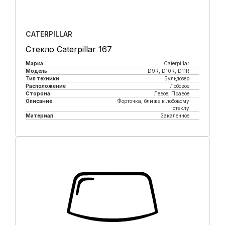
CATERPILLAR
Стекло Caterpillar 167
Марка
Caterpillar
Модель
D9R, D10R, D11R
Тип техники
Бульдозер
Расположение
Лобовое
Сторона
Левое, Правое
Описание
Форточка, ближе к лобовому
стеклу
Материал
Закаленное
Купить в 1 клик