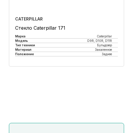
CATERPILLAR
Стекло Caterpillar 171
Марка
Caterpillar
Модель
D9R, D10R, D11R
Тип техники
Бульдозер
Материал
Закаленное
Положение
Заднее
Купить в 1 клик