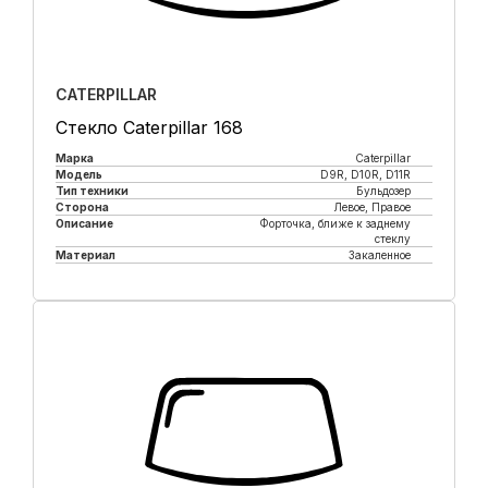
CATERPILLAR
Стекло Caterpillar 168
Марка
Caterpillar
Модель
D9R, D10R, D11R
Тип техники
Бульдозер
Сторона
Левое, Правое
Описание
Форточка, ближе к заднему
стеклу
Материал
Закаленное
Купить в 1 клик