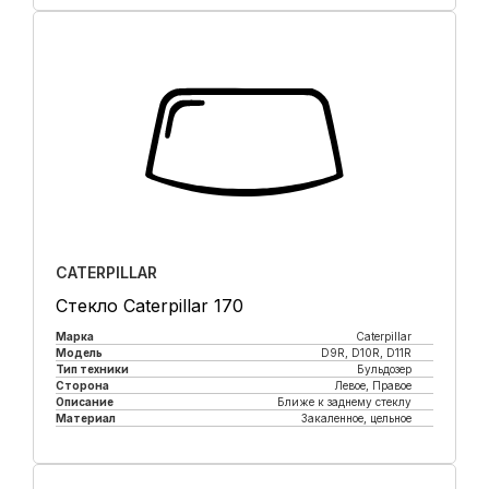
Купить в 1 клик
CATERPILLAR
Стекло Caterpillar 170
Марка
Caterpillar
Модель
D9R, D10R, D11R
Тип техники
Бульдозер
Сторона
Левое, Правое
Описание
Ближе к заднему стеклу
Материал
Закаленное, цельное
Купить в 1 клик