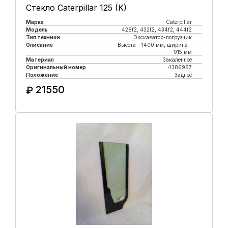
Стекло Caterpillar 125 (K)
Марка
Caterpillar
Модель
428f2, 432f2, 434f2, 444f2
Тип техники
Экскаватор-погрузчик
Описание
Высота - 1400 мм, ширина -
915 мм
Материал
Закаленное
Оригинальный номер
4386967
Положение
Заднее
21550
₽
Купить в 1 клик