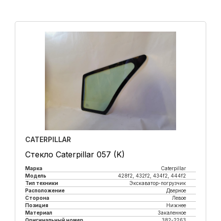
CATERPILLAR
Стекло Caterpillar 057 (K)
Марка
Caterpillar
Модель
428f2, 432f2, 434f2, 444f2
Тип техники
Экскаватор-погрузчик
Расположение
Дверное
Сторона
Левое
Позиция
Нижнее
Материал
Закаленное
Оригинальный номер
382-2263