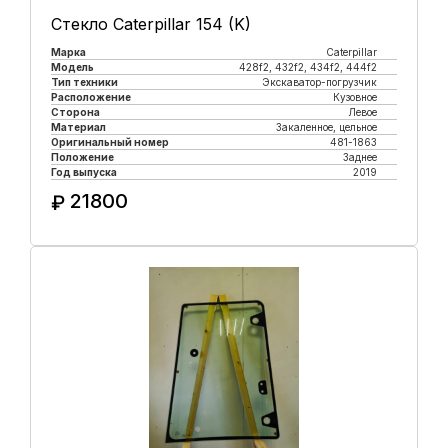
Стекло Caterpillar 154 (K)
Марка
Caterpillar
Модель
428f2, 432f2, 434f2, 444f2
Тип техники
Экскаватор-погрузчик
Расположение
Кузовное
Сторона
Левое
Материал
Закаленное, цельное
Оригинальный номер
481-1863
Положение
Заднее
Год выпуска
2019
21800
₽
Купить в 1 клик