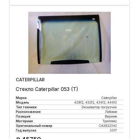
Купить в 1 клик
CATERPILLAR
Стекло Caterpillar 053 (T)
Марка
Caterpillar
Модель
428f2, 432f2, 434f2, 444f2
Тип техники
Экскаватор-погрузчик
Расположение
Лобовое
Позиция
Верхнее
Материал
Триплекс
Оригинальный номер
CA3822342
Год выпуска
2017