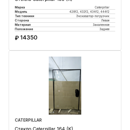
Марка
Caterpillar
Модель
428f2, 432f2, 434f2, 444f2
Тип техники
Экскаватор-погрузчик
Сторона
Левое
Материал
Закаленное
Положение
Заднее
14350
₽
Купить в 1 клик
CATERPILLAR
Стекло Caterpillar 164 (K)