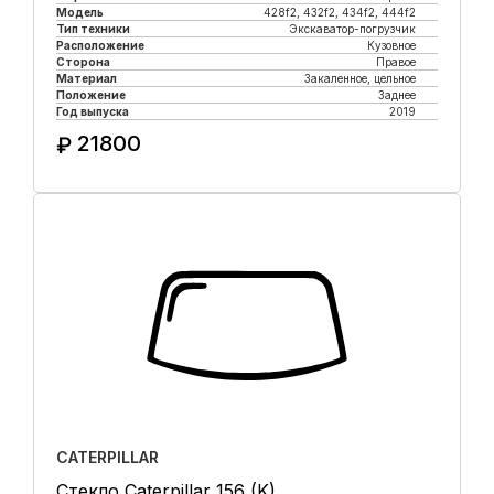
Модель
428f2, 432f2, 434f2, 444f2
Тип техники
Экскаватор-погрузчик
Расположение
Кузовное
Сторона
Правое
Материал
Закаленное, цельное
Положение
Заднее
Год выпуска
2019
21800
₽
Купить в 1 клик
CATERPILLAR
Стекло Caterpillar 156 (K)