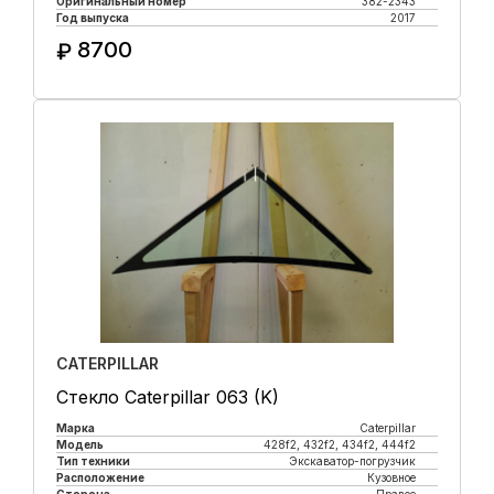
Оригинальный номер
382-2343
Год выпуска
2017
8700
₽
Купить в 1 клик
CATERPILLAR
Стекло Caterpillar 063 (K)
Марка
Caterpillar
Модель
428f2, 432f2, 434f2, 444f2
Тип техники
Экскаватор-погрузчик
Расположение
Кузовное