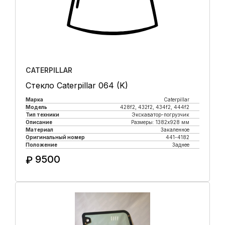
CATERPILLAR
Стекло Caterpillar 064 (K)
Марка
Caterpillar
Модель
428f2, 432f2, 434f2, 444f2
Тип техники
Экскаватор-погрузчик
Описание
Размеры: 1382x928 мм
Материал
Закаленное
Оригинальный номер
441-4182
Положение
Заднее
9500
₽
Купить в 1 клик