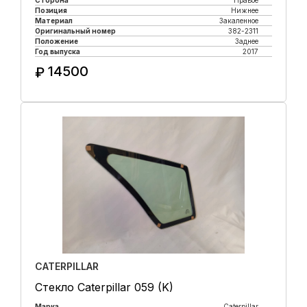
Сторона
Правое
Позиция
Нижнее
Материал
Закаленное
Оригинальный номер
382-2311
Положение
Заднее
Год выпуска
2017
14500
₽
Купить в 1 клик
CATERPILLAR
Стекло Caterpillar 059 (K)
Марка
Caterpillar