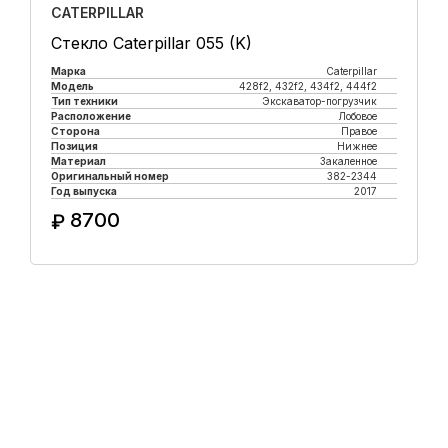
CATERPILLAR
Стекло Caterpillar 055 (K)
Марка
Caterpillar
Модель
428f2, 432f2, 434f2, 444f2
Тип техники
Экскаватор-погрузчик
Расположение
Лобовое
Сторона
Правое
Позиция
Нижнее
Материал
Закаленное
Оригинальный номер
382-2344
Год выпуска
2017
8700
₽
Купить в 1 клик