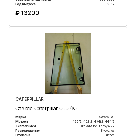
Год выпуска
2017
13200
₽
Купить в 1 клик
CATERPILLAR
Стекло Caterpillar 060 (K)
Марка
Caterpillar
Модель
428f2, 432f2, 434f2, 444f2
Тип техники
Экскаватор-погрузчик
Расположение
Кузовное
Сторона
Левое