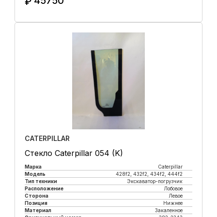
45750
₽
Купить в 1 клик
CATERPILLAR
Стекло Caterpillar 054 (K)
Марка
Caterpillar
Модель
428f2, 432f2, 434f2, 444f2
Тип техники
Экскаватор-погрузчик
Расположение
Лобовое
Сторона
Левое
Позиция
Нижнее
Материал
Закаленное