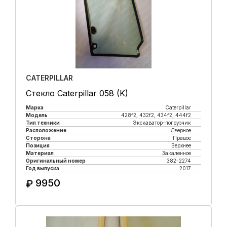
CATERPILLAR
Стекло Caterpillar 058 (K)
Марка
Caterpillar
Модель
428f2, 432f2, 434f2, 444f2
Тип техники
Экскаватор-погрузчик
Расположение
Дверное
Сторона
Правое
Позиция
Верхнее
Материал
Закаленное
Оригинальный номер
382-2274
Год выпуска
2017
9950
₽
Купить в 1 клик