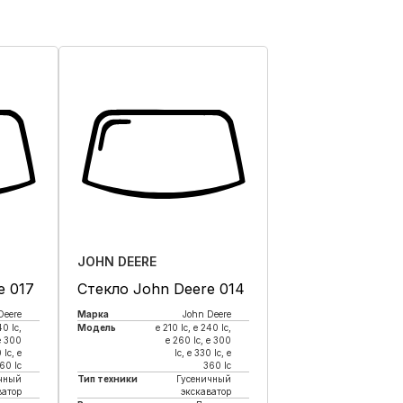
JOHN DEERE
e 017
Стекло John Deere 014
Deere
Марка
John Deere
40 lc,
Модель
e 210 lc, е 240 lc,
e 300
e 260 lc, e 300
 lc, e
lc, e 330 lc, e
60 lc
360 lc
чный
Тип техники
Гусеничный
ватор
экскаватор