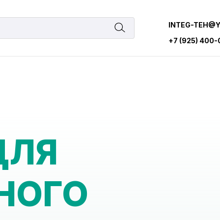
INTEG-TEH@
+7 (925) 400
ДЛЯ
НОГО