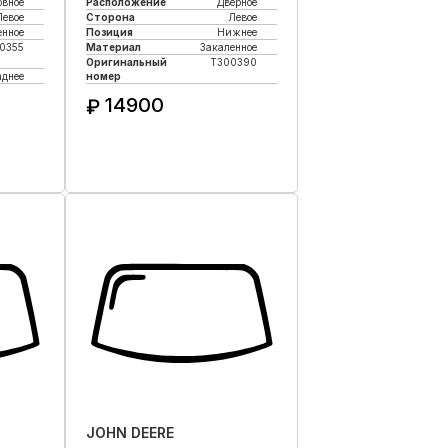
овное
Расположение
Дверное
Левое
Сторона
Левое
енное
Позиция
Нижнее
0355
Материал
Закаленное
Оригинальный
T300390
аднее
номер
14900
₽
к
Купить в 1 клик
JOHN DEERE