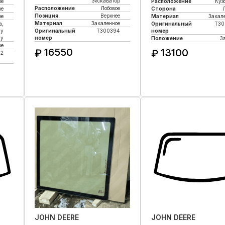
экскаватор
ое
Расположение
Куз
Расположение
Лобовое
ое
Сторона
Позиция
Верхнее
ее
Материал
Закал
Материал
Закаленное
а,
Оригинальный
T30
му
Оригинальный
T300394
номер
лу
номер
Положение
З
ое
16550
13100
₽
₽
42
Купить в 1 клик
Купить в 1 кли
JOHN DEERE
JOHN DEERE