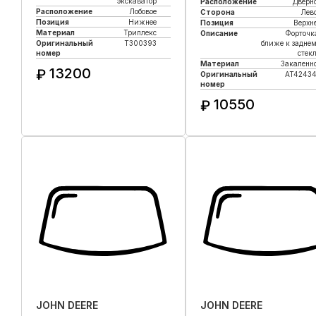
экскаватор
Расположение
Дверн
Расположение
Лобовое
Сторона
Лев
Позиция
Нижнее
Позиция
Верхн
Материал
Триплекс
Описание
Форточк
Оригинальный
T300393
ближе к задне
номер
стек
Материал
Закаленн
13200
₽
Оригинальный
AT4243
номер
Купить в 1 клик
10550
₽
Купить в 1 клик
JOHN DEERE
JOHN DEERE