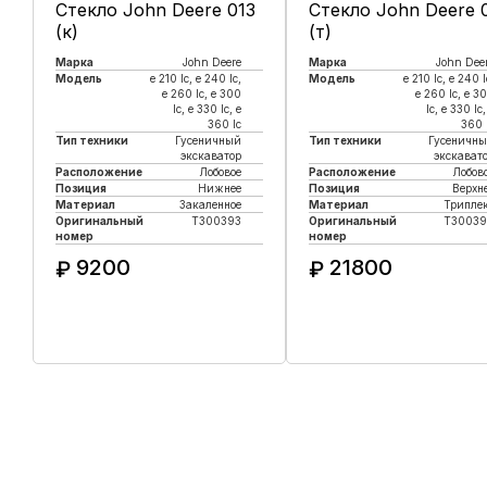
Стекло John Deere 013
Стекло John Deere 
(к)
(т)
Марка
John Deere
Марка
John Dee
Модель
e 210 lc, е 240 lc,
Модель
e 210 lc, е 240 l
e 260 lc, e 300
e 260 lc, e 3
lc, e 330 lc, e
lc, e 330 lc,
360 lc
360 
Тип техники
Гусеничный
Тип техники
Гусеничн
экскаватор
экскават
Расположение
Лобовое
Расположение
Лобов
Позиция
Нижнее
Позиция
Верхн
Материал
Закаленное
Материал
Трипле
Оригинальный
T300393
Оригинальный
T30039
номер
номер
9200
21800
₽
₽
Купить в 1 клик
Купить в 1 клик