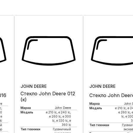
JOHN DEERE
JOHN DEERE
Стекло John Deere 012
016
Стекло John Deer
(к)
re
Марка
John 
Марка
John Deere
c,
Модель
e 210 lc, е 2
00
Модель
e 210 lc, е 240 lc,
e 260 lc, 
 e
e 260 lc, e 300
lc, e 330
lc
lc, e 330 lc, e
3
360 lc
ый
Тип техники
Гусени
ор
Тип техники
Гусеничный
экска