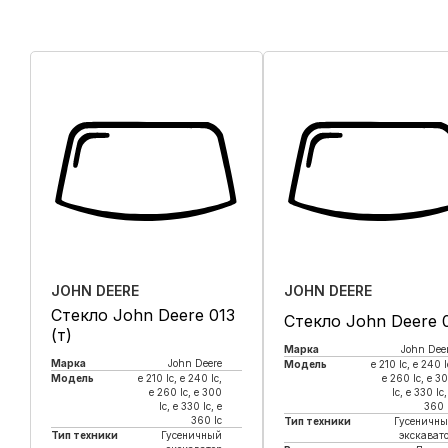
JOHN DEERE
JOHN DEERE
Стекло John Deere 013
Стекло John Deere 
(т)
Марка
John Dee
Марка
John Deere
Модель
e 210 lc, е 240 l
Модель
e 210 lc, е 240 lc,
e 260 lc, e 3
e 260 lc, e 300
lc, e 330 lc,
lc, e 330 lc, e
360 
360 lc
Тип техники
Гусеничн
Тип техники
Гусеничный
экскават