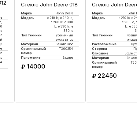
012
Стекло John Deere 018
Стекло John Deer
Марка
John Deere
Марка
John 
re
Модель
e 210 lc, е 240 lc,
Модель
e 210 lc, е 2
c,
e 260 lc, e 300
e 260 lc, 
00
lc, e 330 lc, e
lc, e 330
 e
360 lc
3
lc
Тип техники
Гусеничный
Тип техники
Гусени
ый
экскаватор
экска
ор
Материал
Закаленное
Расположение
Куз
ое
Оригинальный
T300354
Сторона
П
ее
номер
Описание
Возле с
кс
Положение
Заднее
Материал
Закал
4
Оригинальный
T30
14000
₽
номер
22450
₽
Купить в 1 клик
Купить в 1 кли