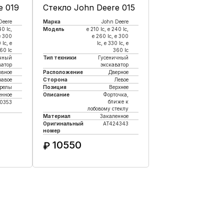
e 019
Стекло John Deere 015
Deere
Марка
John Deere
40 lc,
Модель
e 210 lc, е 240 lc,
e 300
e 260 lc, e 300
 lc, e
lc, e 330 lc, e
60 lc
360 lc
чный
Тип техники
Гусеничный
ватор
экскаватор
овное
Расположение
Дверное
равое
Сторона
Левое
трелы
Позиция
Верхнее
енное
Описание
Форточка,
ближе к
0353
лобовому стеклу
Материал
Закаленное
Оригинальный
AT424343
номер
к
10550
₽
Купить в 1 клик