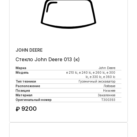
JOHN DEERE
Стекло John Deere 013 (к)
Марка
John Deere
Модель
e 210 lc, е 240 lc, e 260 lc, e 300
lc, e 330 lc, e 360 lc
Тип техники
Гусеничный экскаватор
Расположение
Лобовое
Позиция
Нижнее
Материал
Закаленное
Оригинальный номер
T300393
9200
₽
Купить в 1 клик