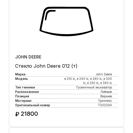
JOHN DEERE
Стекло John Deere 012 (т)
Марка
John Deere
Модель
e 210 lc, е 240 lc, e 260 lc, e 300
lc, e 330 lc, e 360 lc
Тип техники
Гусеничный экскаватор
Расположение
Лобовое
Позиция
Верхнее
Материал
Триплекс
Оригинальный номер
T300394
21800
₽
Купить в 1 клик