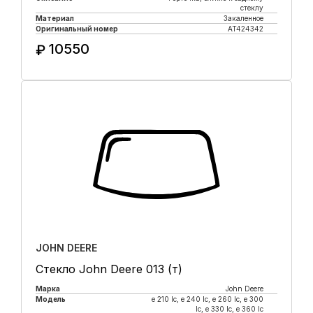
стеклу
Материал
Закаленное
Оригинальный номер
AT424342
10550
₽
Купить в 1 клик
JOHN DEERE
Стекло John Deere 013 (т)
Марка
John Deere
Модель
e 210 lc, е 240 lc, e 260 lc, e 300
lc, e 330 lc, e 360 lc