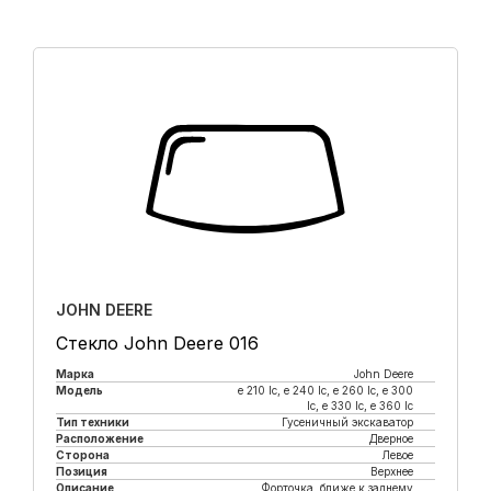
JOHN DEERE
Стекло John Deere 016
Марка
John Deere
Модель
e 210 lc, е 240 lc, e 260 lc, e 300
lc, e 330 lc, e 360 lc
Тип техники
Гусеничный экскаватор
Расположение
Дверное
Сторона
Левое
Позиция
Верхнее
Описание
Форточка, ближе к заднему