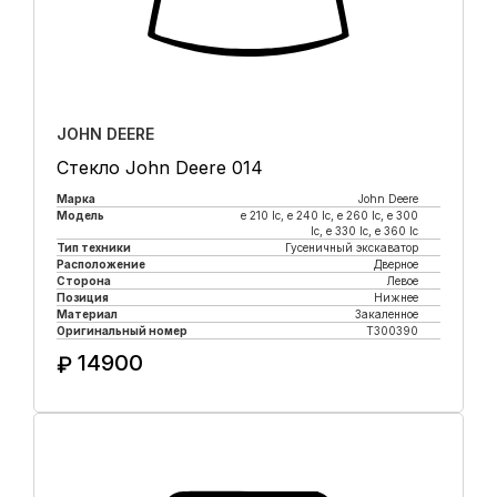
JOHN DEERE
Стекло John Deere 014
Марка
John Deere
Модель
e 210 lc, е 240 lc, e 260 lc, e 300
lc, e 330 lc, e 360 lc
Тип техники
Гусеничный экскаватор
Расположение
Дверное
Сторона
Левое
Позиция
Нижнее
Материал
Закаленное
Оригинальный номер
T300390
14900
₽
Купить в 1 клик