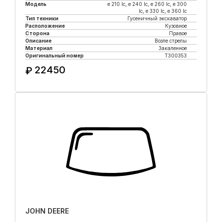
Модель
e 210 lc, е 240 lc, e 260 lc, e 300
lc, e 330 lc, e 360 lc
Тип техники
Гусеничный экскаватор
Расположение
Кузовное
Сторона
Правое
Описание
Возле стрелы
Материал
Закаленное
Оригинальный номер
T300353
22450
₽
Купить в 1 клик
JOHN DEERE