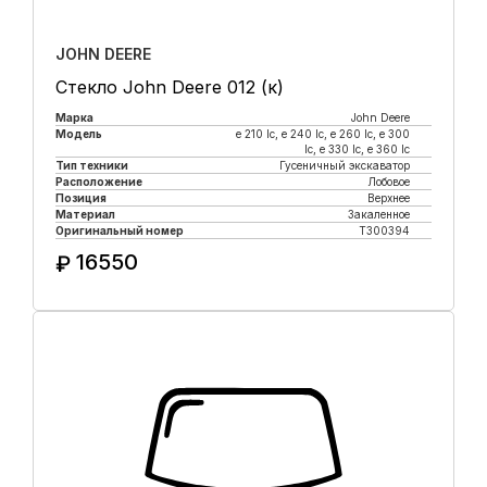
JOHN DEERE
Стекло John Deere 012 (к)
Марка
John Deere
Модель
e 210 lc, е 240 lc, e 260 lc, e 300
lc, e 330 lc, e 360 lc
Тип техники
Гусеничный экскаватор
Расположение
Лобовое
Позиция
Верхнее
Материал
Закаленное
Оригинальный номер
T300394
16550
₽
Купить в 1 клик