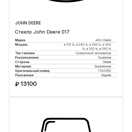
JOHN DEERE
Стекло John Deere 017
Марка
John Deere
Модель
e 210 lc, е 240 lc, e 260 lc, e 300
lc, e 330 lc, e 360 lc
Тип техники
Гусеничный экскаватор
Расположение
Кузовное
Сторона
Левое
Материал
Закаленное
Оригинальный номер
T300355
Положение
Заднее
13100
₽
Купить в 1 клик