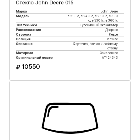
Стекло John Deere 015
Марка
John Deere
Модель
e 210 lc, е 240 lc, e 260 lc, e 300
lc, e 330 lc, e 360 lc
Тип техники
Гусеничный экскаватор
Расположение
Дверное
Сторона
Левое
Позиция
Верхнее
Описание
Форточка, ближе к лобовому
стеклу
Материал
Закаленное
Оригинальный номер
AT424343
10550
₽
Купить в 1 клик