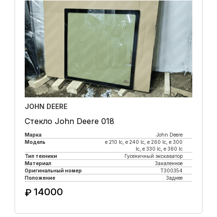
JOHN DEERE
Стекло John Deere 018
Марка
John Deere
Модель
e 210 lc, е 240 lc, e 260 lc, e 300
lc, e 330 lc, e 360 lc
Тип техники
Гусеничный экскаватор
Материал
Закаленное
Оригинальный номер
T300354
Положение
Заднее
14000
₽
Купить в 1 клик