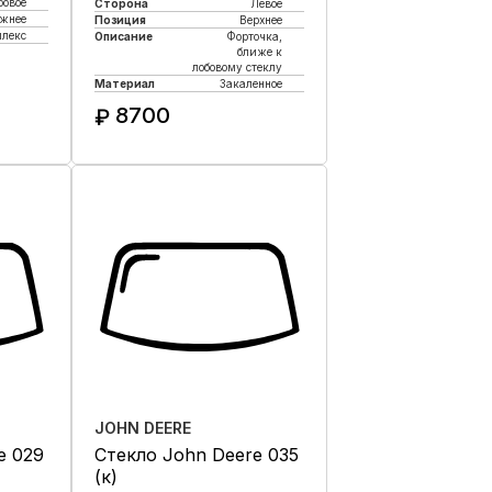
бовое
Сторона
Левое
жнее
Позиция
Верхнее
плекс
Описание
Форточка,
ближе к
лобовому стеклу
Материал
Закаленное
к
8700
₽
Купить в 1 клик
JOHN DEERE
e 029
Стекло John Deere 035
(к)