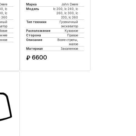
Deere
Марка
John Deere
40, lc
Модель
lc 200, lc 240, lc
00, lc
260, lc 300, lc
c 360
330, lc 360
чный
Тип техники
Гусеничный
ватор
экскаватор
бовое
Расположение
Кузовное
жнее
Сторона
Правое
енное
Описание
Возле стрелы,
малое
Материал
Закаленное
6600
₽
к
Купить в 1 клик