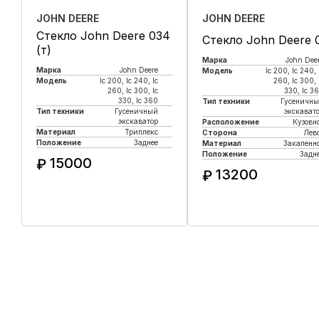
JOHN DEERE
JOHN DEERE
Стекло John Deere 034
Стекло John Deere 
(т)
Марка
John Dee
Марка
John Deere
Модель
lc 200, lc 240, 
Модель
lc 200, lc 240, lc
260, lc 300, 
260, lc 300, lc
330, lc 3
330, lc 360
Тип техники
Гусеничн
Тип техники
Гусеничный
экскават
экскаватор
Расположение
Кузовн
Материал
Триплекс
Сторона
Лев
Положение
Заднее
Материал
Закаленн
Положение
Задн
15000
₽
13200
₽
Купить в 1 клик
Купить в 1 клик