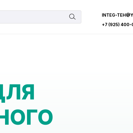
INTEG-TEH@
+7 (925) 400
ДЛЯ
НОГО