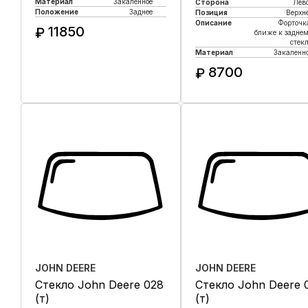
Материал
Закаленное
Сторона
Лев
Положение
Заднее
Позиция
Верхн
Описание
Форточк
11850
₽
ближе к задне
стек
Материал
Закаленн
Купить в 1 клик
8700
₽
Купить в 1 клик
JOHN DEERE
JOHN DEERE
Стекло John Deere 028
Стекло John Deere 
(т)
(т)