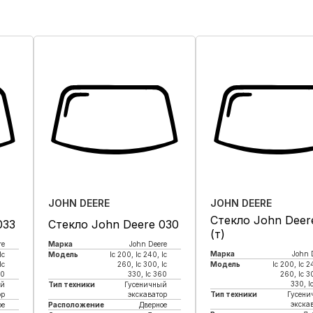
JOHN DEERE
JOHN DEERE
Стекло John Deer
033
Стекло John Deere 030
(т)
re
Марка
John Deere
Марка
John 
lc
Модель
lc 200, lc 240, lc
lc
260, lc 300, lc
Модель
lc 200, lc 2
60
330, lc 360
260, lc 3
330, l
ый
Тип техники
Гусеничный
ор
экскаватор
Тип техники
Гусени
экска
ое
Расположение
Дверное