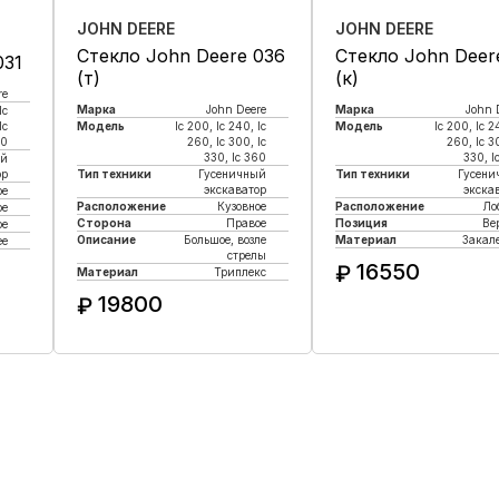
JOHN DEERE
JOHN DEERE
Стекло John Deere 036
Стекло John Deer
031
(т)
(к)
re
Марка
John Deere
Марка
John 
lc
lc
Модель
lc 200, lc 240, lc
Модель
lc 200, lc 2
60
260, lc 300, lc
260, lc 3
330, lc 360
330, l
ый
ор
Тип техники
Гусеничный
Тип техники
Гусени
экскаватор
экска
ое
Расположение
Кузовное
Расположение
Ло
ое
Сторона
Правое
Позиция
Ве
ое
Описание
Большое, возле
Материал
Закал
ее
стрелы
16550
₽
Материал
Триплекс
19800
₽
Купить в 1 кли
Купить в 1 клик