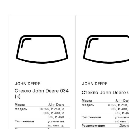
JOHN DEERE
JOHN DEERE
Стекло John Deere 034
Стекло John Deere 
(к)
Марка
John Dee
Марка
John Deere
Модель
lc 200, lc 240, 
Модель
lc 200, lc 240, lc
260, lc 300, 
260, lc 300, lc
330, lc 3
330, lc 360
Тип техники
Гусеничн
Тип техники
Гусеничный
экскават
экскаватор
Расположение
Дверн