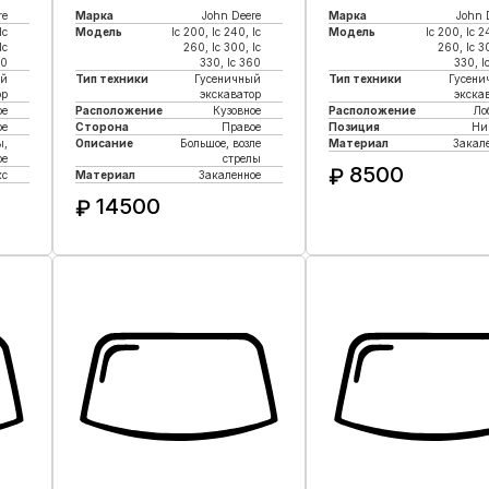
re
Марка
John Deere
Марка
John 
lc
Модель
lc 200, lc 240, lc
Модель
lc 200, lc 2
lc
260, lc 300, lc
260, lc 3
60
330, lc 360
330, l
ый
Тип техники
Гусеничный
Тип техники
Гусени
ор
экскаватор
экска
ое
Расположение
Кузовное
Расположение
Ло
ое
Сторона
Правое
Позиция
Ни
ы,
Описание
Большое, возле
Материал
Закал
ое
стрелы
8500
₽
кс
Материал
Закаленное
14500
₽
Купить в 1 кли
Купить в 1 клик