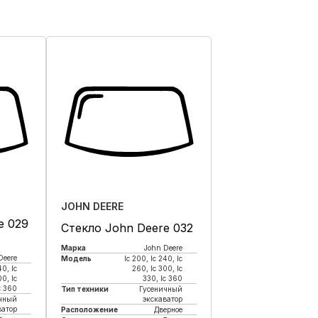
JOHN DEERE
e 029
Стекло John Deere 032
Марка
John Deere
Deere
Модель
lc 200, lc 240, lc
40, lc
260, lc 300, lc
00, lc
330, lc 360
c 360
Тип техники
Гусеничный
чный
экскаватор
ватор
Расположение
Дверное