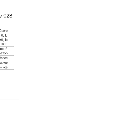
e 028
Deere
40, lc
00, lc
c 360
чный
ватор
бовое
рхнее
енное
к