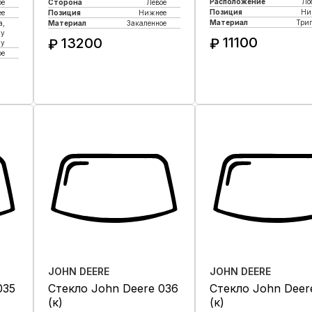
Расположение
Ло
ое
Сторона
Левое
Позиция
Ни
ее
Позиция
Нижнее
Материал
Три
а,
Материал
Закаленное
му
11100
13200
₽
₽
лу
ое
Купить в 1 кли
Купить в 1 клик
JOHN DEERE
JOHN DEERE
035
Стекло John Deere 036
Стекло John Deer
(к)
(к)