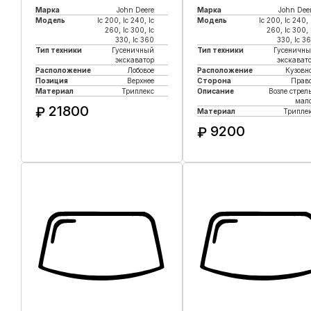
Марка
John Deere
Марка
John Dee
Модель
lc 200, lc 240, lc
Модель
lc 200, lc 240, 
260, lc 300, lc
260, lc 300, 
330, lc 360
330, lc 3
Тип техники
Гусеничный
Тип техники
Гусеничн
экскаватор
экскават
Расположение
Лобовое
Расположение
Кузовн
Позиция
Верхнее
Сторона
Прав
Материал
Триплекс
Описание
Возле стрел
мал
21800
₽
Материал
Трипле
9200
₽
Купить в 1 клик
Купить в 1 клик