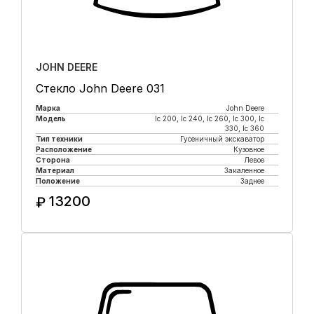
JOHN DEERE
Стекло John Deere 031
Марка
John Deere
Модель
lc 200, lc 240, lc 260, lc 300, lc
330, lc 360
Тип техники
Гусеничный экскаватор
Расположение
Кузовное
Сторона
Левое
Материал
Закаленное
Положение
Заднее
13200
₽
Купить в 1 клик