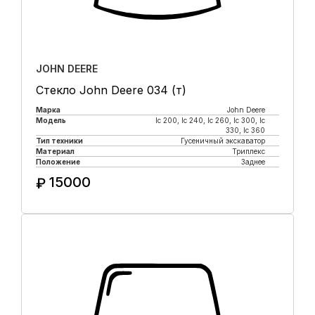
JOHN DEERE
Стекло John Deere 034 (т)
Марка
John Deere
Модель
lc 200, lc 240, lc 260, lc 300, lc
330, lc 360
Тип техники
Гусеничный экскаватор
Материал
Триплекс
Положение
Заднее
15000
₽
Купить в 1 клик