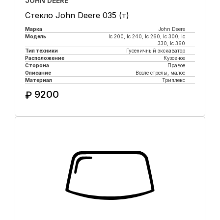
JOHN DEERE
Стекло John Deere 035 (т)
Марка
John Deere
Модель
lc 200, lc 240, lc 260, lc 300, lc
330, lc 360
Тип техники
Гусеничный экскаватор
Расположение
Кузовное
Сторона
Правое
Описание
Возле стрелы, малое
Материал
Триплекс
9200
₽
Купить в 1 клик