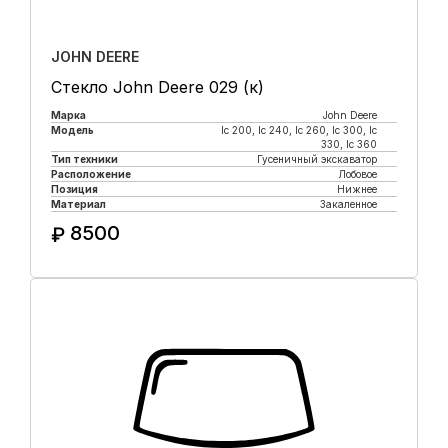
JOHN DEERE
Стекло John Deere 029 (к)
Марка
John Deere
Модель
lc 200, lc 240, lc 260, lc 300, lc
330, lc 360
Тип техники
Гусеничный экскаватор
Расположение
Лобовое
Позиция
Нижнее
Материал
Закаленное
8500
₽
Купить в 1 клик