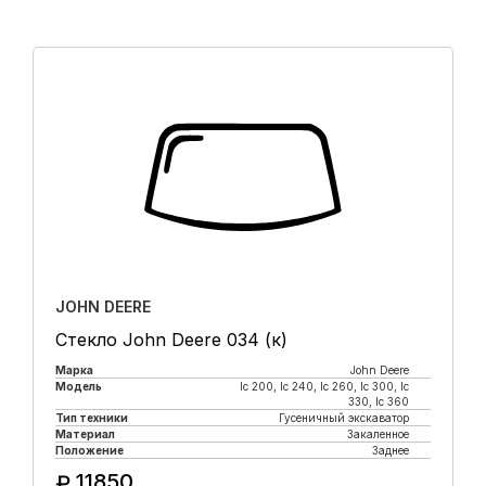
JOHN DEERE
Стекло John Deere 034 (к)
Марка
John Deere
Модель
lc 200, lc 240, lc 260, lc 300, lc
330, lc 360
Тип техники
Гусеничный экскаватор
Материал
Закаленное
Положение
Заднее
11850
₽