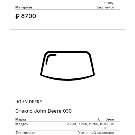
стеклу
Материал
Закаленное
8700
₽
Купить в 1 клик
JOHN DEERE
Стекло John Deere 030
Марка
John Deere
Модель
lc 200, lc 240, lc 260, lc 300, lc
330, lc 360
Тип техники
Гусеничный экскаватор