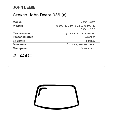
JOHN DEERE
Стекло John Deere 036 (к)
Марка
John Deere
Модель
lc 200, lc 240, lc 260, lc 300, lc
330, lc 360
Тип техники
Гусеничный экскаватор
Расположение
Кузовное
Сторона
Правое
Описание
Большое, возле стрелы
Материал
Закаленное
14500
₽
Купить в 1 клик