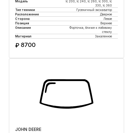
Модель
lc 200, lc 240, lc 260, lc 300, lc
330, lc 360
Тип техники
Гусеничный экскаватор
Расположение
Дверное
Сторона
Левое
Позиция
Верхнее
Описание
Форточка, ближе к лобовому
стеклу
Материал
Закаленное
8700
₽
Купить в 1 клик
JOHN DEERE