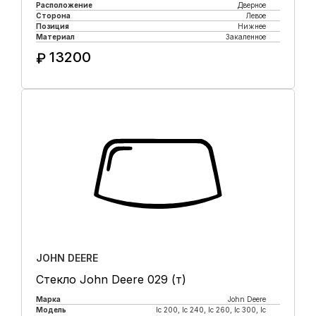
Расположение
Дверное
Сторона
Левое
Позиция
Нижнее
Материал
Закаленное
13200
₽
Купить в 1 клик
JOHN DEERE
Стекло John Deere 029 (т)
Марка
John Deere
Модель
lc 200, lc 240, lc 260, lc 300, lc