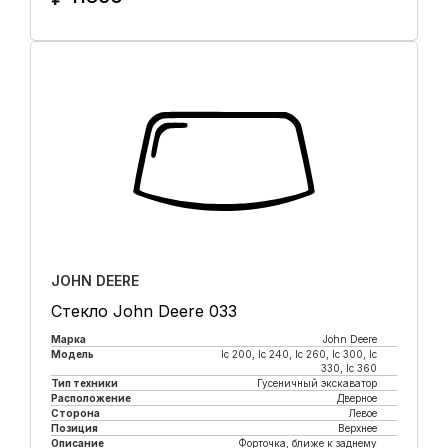
Купить в 1 клик
JOHN DEERE
Стекло John Deere 033
Марка
John Deere
Модель
lc 200, lc 240, lc 260, lc 300, lc
330, lc 360
Тип техники
Гусеничный экскаватор
Расположение
Дверное
Сторона
Левое
Позиция
Верхнее
Описание
Форточка, ближе к заднему