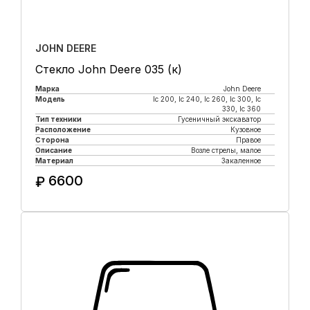
JOHN DEERE
Стекло John Deere 035 (к)
Марка
John Deere
Модель
lc 200, lc 240, lc 260, lc 300, lc
330, lc 360
Тип техники
Гусеничный экскаватор
Расположение
Кузовное
Сторона
Правое
Описание
Возле стрелы, малое
Материал
Закаленное
6600
₽
Купить в 1 клик