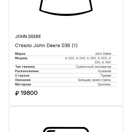
JOHN DEERE
Стекло John Deere 036 (т)
Марка
John Deere
Модель
lc 200, lc 240, lc 260, lc 300, lc
330, lc 360
Тип техники
Гусеничный экскаватор
Расположение
Кузовное
Сторона
Правое
Описание
Большое, возле стрелы
Материал
Триплекс
19800
₽
Купить в 1 клик