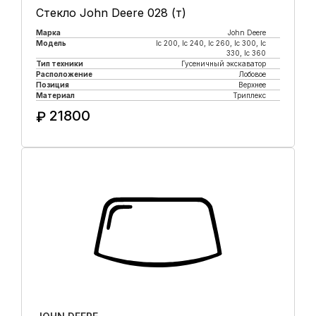
Стекло John Deere 028 (т)
Марка
John Deere
Модель
lc 200, lc 240, lc 260, lc 300, lc
330, lc 360
Тип техники
Гусеничный экскаватор
Расположение
Лобовое
Позиция
Верхнее
Материал
Триплекс
21800
₽
Купить в 1 клик