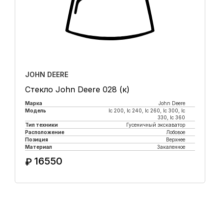
JOHN DEERE
Стекло John Deere 028 (к)
Марка
John Deere
Модель
lc 200, lc 240, lc 260, lc 300, lc
330, lc 360
Тип техники
Гусеничный экскаватор
Расположение
Лобовое
Позиция
Верхнее
Материал
Закаленное
16550
₽
Купить в 1 клик