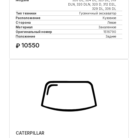
Модель
320 DL, 324 DL, 325 DL, 319
DLN, 320 DLN, 320 D, 312 D2L,
329 DL, 336 DL
Тип техники
Гусеничный экскаватор
Расположение
Кузовное
Сторона
Левое
Материал
Закаленное
Оригинальный номер
1516790
Положение
Заднее
10550
₽
Купить в 1 клик
CATERPILLAR