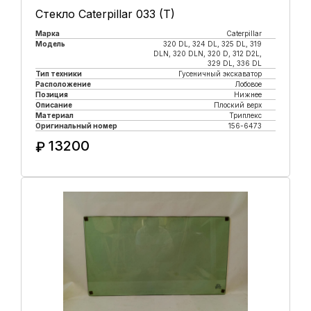
Стекло Caterpillar 033 (T)
Марка
Caterpillar
Модель
320 DL, 324 DL, 325 DL, 319
DLN, 320 DLN, 320 D, 312 D2L,
329 DL, 336 DL
Тип техники
Гусеничный экскаватор
Расположение
Лобовое
Позиция
Нижнее
Описание
Плоский верх
Материал
Триплекс
Оригинальный номер
156-6473
13200
₽
Купить в 1 клик