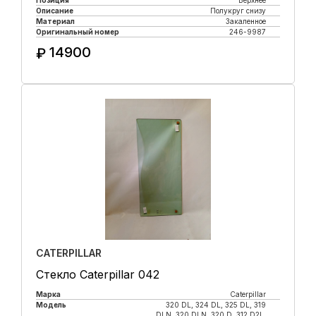
Позиция
Верхнее
Описание
Полукруг снизу
Материал
Закаленное
Оригинальный номер
246-9987
14900
₽
Купить в 1 клик
CATERPILLAR
Стекло Caterpillar 042
Марка
Caterpillar
Модель
320 DL, 324 DL, 325 DL, 319
DLN, 320 DLN, 320 D, 312 D2L,