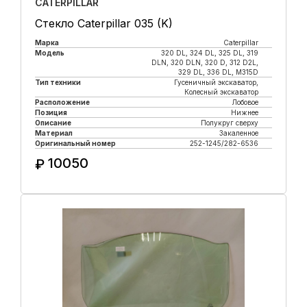
CATERPILLAR
Стекло Caterpillar 035 (K)
Марка
Caterpillar
Модель
320 DL, 324 DL, 325 DL, 319
DLN, 320 DLN, 320 D, 312 D2L,
329 DL, 336 DL, M315D
Тип техники
Гусеничный экскаватор,
Колесный экскаватор
Расположение
Лобовое
Позиция
Нижнее
Описание
Полукруг сверху
Материал
Закаленное
Оригинальный номер
252-1245/282-6536
10050
₽
Купить в 1 клик