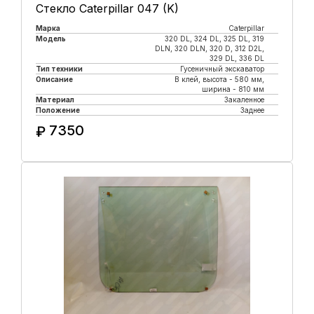
Стекло Caterpillar 047 (K)
Марка
Caterpillar
Модель
320 DL, 324 DL, 325 DL, 319
DLN, 320 DLN, 320 D, 312 D2L,
329 DL, 336 DL
Тип техники
Гусеничный экскаватор
Описание
В клей, высота - 580 мм,
ширина - 810 мм
Материал
Закаленное
Положение
Заднее
7350
₽
Купить в 1 клик