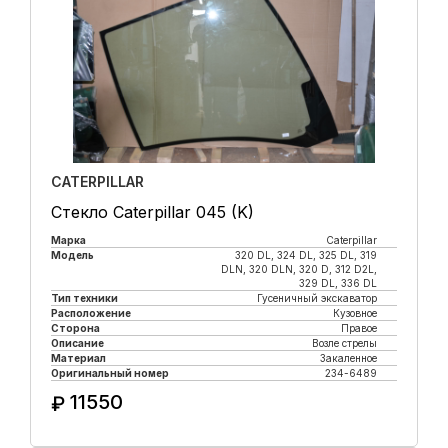
CATERPILLAR
Стекло Caterpillar 045 (K)
Марка
Caterpillar
Модель
320 DL, 324 DL, 325 DL, 319
DLN, 320 DLN, 320 D, 312 D2L,
329 DL, 336 DL
Тип техники
Гусеничный экскаватор
Расположение
Кузовное
Сторона
Правое
Описание
Возле стрелы
Материал
Закаленное
Оригинальный номер
234-6489
11550
₽
Купить в 1 клик