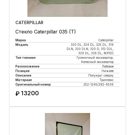
CATERPILLAR
Стекло Caterpillar 035 (T)
Марка
Caterpillar
Модель
320 DL, 324 DL, 325 DL, 319
DLN, 320 DLN, 320 D, 312 D2L,
329 DL, 336 DL, M315D
Тип техники
Гусеничный экскаватор,
Колесный экскаватор
Расположение
Лобовое
Позиция
Нижнее
Описание
Полукруг сверху
Материал
Триплекс
Оригинальный номер
252-1245/282-6536
13200
₽
Купить в 1 клик