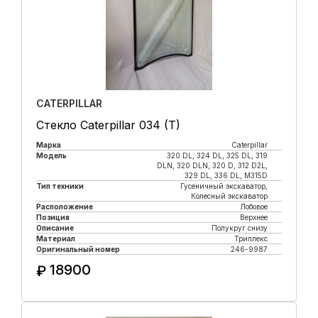
CATERPILLAR
Стекло Caterpillar 034 (T)
Марка
Caterpillar
Модель
320 DL, 324 DL, 325 DL, 319
DLN, 320 DLN, 320 D, 312 D2L,
329 DL, 336 DL, M315D
Тип техники
Гусеничный экскаватор,
Колесный экскаватор
Расположение
Лобовое
Позиция
Верхнее
Описание
Полукруг снизу
Материал
Триплекс
Оригинальный номер
246-9987
18900
₽
Купить в 1 клик